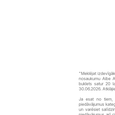
"Meklējat izdevīgāk
nosaukumu Aibe Akci
buklets satur 20 
30.06.2026. Atklāji
Ja esat no tiem, 
piedāvājumus kateg
un varēsiet salīdzi
piedāvājumus arī c