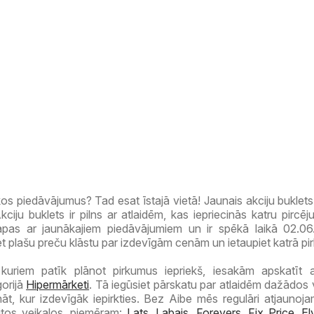
os piedāvājumus? Tad esat īstajā vietā! Jaunais akciju buklets
ju buklets ir pilns ar atlaidēm, kas iepriecinās katru pircēju
lapas ar jaunākajiem piedāvājumiem un ir spēkā laikā 02.0
et plašu preču klāstu par izdevīgām cenām un ietaupiet katrā pi
kuriem patīk plānot pirkumus iepriekš, iesakām apskatīt a
orijā
Hipermārketi
. Tā iegūsiet pārskatu par atlaidēm dažādos 
nāt, kur izdevīgāk iepirkties. Bez Aibe mēs regulāri atjaunoja
itos veikalos, piemēram:
Lats
,
Labais
,
Forevers
,
Fix Price
,
El