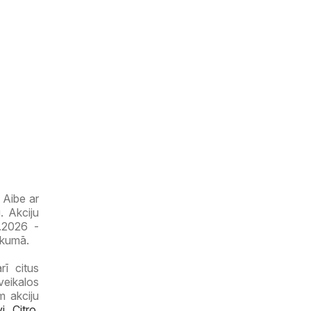
 Aibe ar
. Akciju
6.2026 -
rkumā.
rī citus
veikalos
m akciju
vi
,
Citro
,