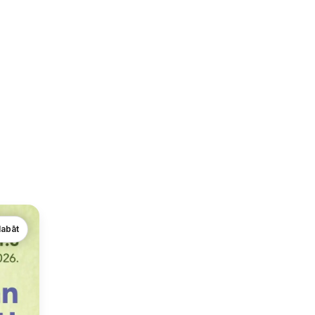
labāt