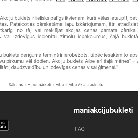
Akciju buklets ir lielisks palīgs ikvienam, kurš vēlas ietaupīt, be
ātes. Pateicoties pārskatāmai lapu izkārtojumam, ātri atradīsiet
tkarīgi no tā, vai meklējat akcijas cenas pamata pārtikai
 vai izdevīgus iecienītu zīmolu iepakojumus, šajā bukletā
ju bukleta derīguma termiņš ir ierobežots, tāpēc iesakām to apsk
vu pirkumu vēl šodien. Akciju buklets Aibe arī šajā mēnesī –
itāti, daudzveidību un izdevīgas cenas visai ģimenei."
Sākums
Hipermārketi
Aibe
Aibe Akciju buklets
maniakcijubukleti
FAQ