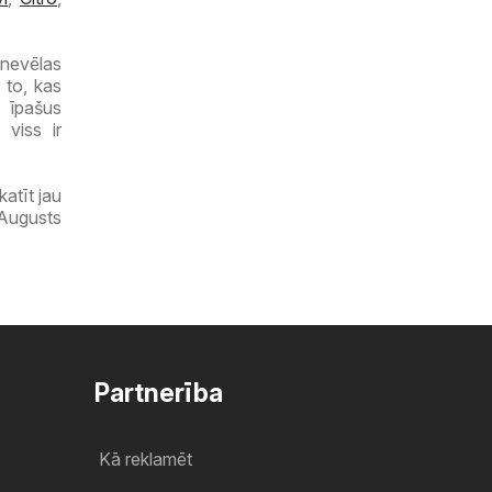
t nevēlas
 to, kas
, īpašus
 viss ir
atīt jau
 Augusts
Partnerība
Kā reklamēt