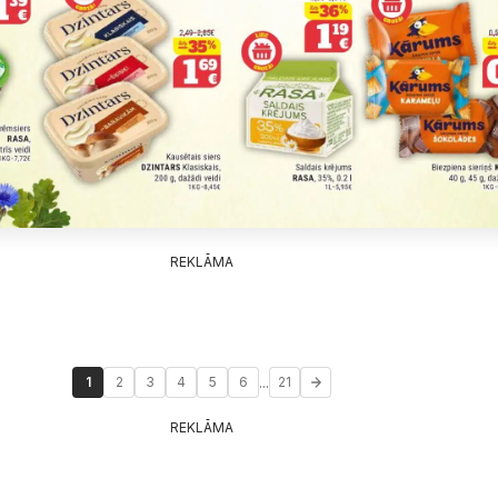
REKLĀMA
...
1
2
3
4
5
6
21
REKLĀMA