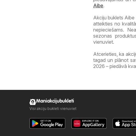
Aibe
.
Akciju buklets Aibe 
atteikties no kvalit
nepieciešams. Nea
sezonas produktus
vienuviet.
Atcerieties, ka akci
tagad un plānot sa
2026 – piedāvā kval
Maniakcijubukleti
Visi akciju bukleti vienuviet