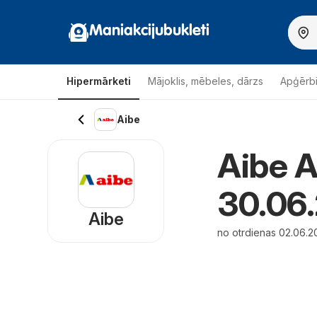
Maniakcijubukleti
Hipermārketi
Mājoklis, mēbeles, dārzs
Apģērbi
Aibe
Aibe A
30.06
Aibe
no otrdienas 02.06.20