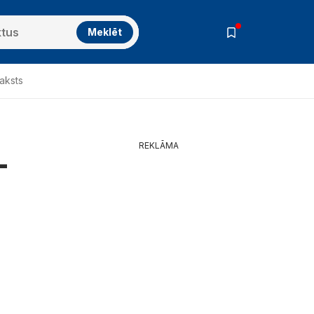
Meklēt
raksts
REKLĀMA
-