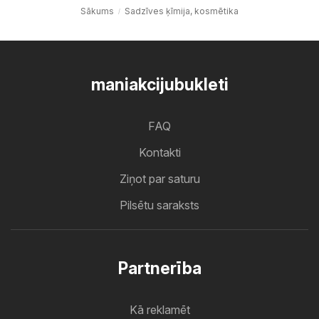
Sākums
Sadzīves ķīmija, kosmētika
maniakcijubukleti
FAQ
Kontakti
Ziņot par saturu
Pilsētu saraksts
Partnerība
Kā reklamēt