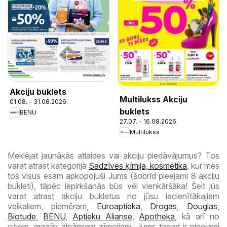
Akciju buklets
Multilukss Akciju
01.08. - 31.08.2026.
buklets
BENU
27.07. - 16.08.2026.
Multilukss
Meklējat jaunākās atlaides vai akciju piedāvājumus? Tos
varat atrast kategorijā
Sadzīves ķīmija, kosmētika
, kur mēs
tos visus esam apkopojuši Jums (šobrīd pieejami 8 akciju
bukleti), tāpēc iepirkšanās būs vēl vienkāršāka! Šeit jūs
varat atrast akciju bukletus no jūsu iecienītākajiem
veikaliem, piemēram,
Euroaptieka
,
Drogas
,
Douglas
,
Biotude
,
BENU
,
Aptieku Alianse
,
Apotheka
, kā arī no
citiem, mazāk zināmiem zīmoliem. Jums tagad ir pieejami