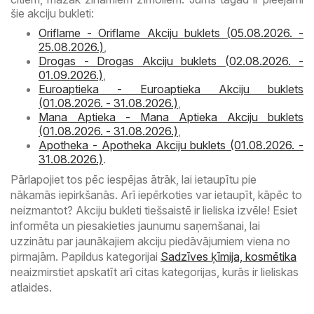
šie akciju bukleti:
Oriflame - Oriflame Akciju buklets (05.08.2026. -
25.08.2026.)
,
Drogas - Drogas Akciju buklets (02.08.2026. -
01.09.2026.)
,
Euroaptieka - Euroaptieka Akciju buklets
(01.08.2026. - 31.08.2026.)
,
Mana Aptieka - Mana Aptieka Akciju buklets
(01.08.2026. - 31.08.2026.)
,
Apotheka - Apotheka Akciju buklets (01.08.2026. -
31.08.2026.)
.
Pārlapojiet tos pēc iespējas ātrāk, lai ietaupītu pie
nākamās iepirkšanās. Arī iepērkoties var ietaupīt, kāpēc to
neizmantot? Akciju bukleti tiešsaistē ir lieliska izvēle! Esiet
informēta un piesakieties jaunumu saņemšanai, lai
uzzinātu par jaunākajiem akciju piedāvājumiem viena no
pirmajām. Papildus kategorijai
Sadzīves ķīmija, kosmētika
neaizmirstiet apskatīt arī citas kategorijas, kurās ir lieliskas
atlaides.