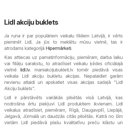
Lidl akciju buklets
Ja runa ir par populāriem veikalu tīkliem Latvijā, ir vērts
pieminēt Lidl. Ja jūs to meklētu mūsu vietnē, tas ir
atrodams kategorijā
Hipermārketi
.
Kas attiecas uz pamatinformāciju, piemēram, darba laiku
vai filiāļu sarakstu, to atradīsiet veikalu ķēdes oficiālajā
vietnē
lidl.lv
. maniakcijubukleti.lv tomēr piedāvā visas
veikala Lidl akciju bukletu akcijas. Nepalaidiet garām
nevienu atlaidi un apskatiet visas akcijas sadaļā "Lidl
Akciju buklets".
Lidl ir pārstāvēts vairākās pilsētās visā Latvijā, kas
nodrošina ērtu piekļuvi Lidl produktiem ikvienam. Lidl
veikalus atradīsiet, piemēram, Rīgā, Daugavpilī, Liepājā,
Jelgavā, Jūrmalā un daudzās citās pilsētās. Katrā no šīm
vietām Lidl piedāvā plašu kvalitatīvu preču klāstu un