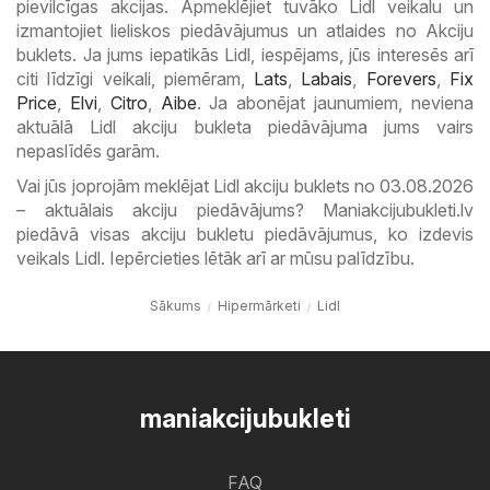
pievilcīgas akcijas. Apmeklējiet tuvāko Lidl veikalu un
izmantojiet lieliskos piedāvājumus un atlaides no Akciju
buklets. Ja jums iepatikās Lidl, iespējams, jūs interesēs arī
citi līdzīgi veikali, piemēram,
Lats
,
Labais
,
Forevers
,
Fix
Price
,
Elvi
,
Citro
,
Aibe
. Ja abonējat jaunumiem, neviena
aktuālā Lidl akciju bukleta piedāvājuma jums vairs
nepaslīdēs garām.
Vai jūs joprojām meklējat Lidl akciju buklets no 03.08.2026
– aktuālais akciju piedāvājums? Maniakcijubukleti.lv
piedāvā visas akciju bukletu piedāvājumus, ko izdevis
veikals Lidl. Iepērcieties lētāk arī ar mūsu palīdzību.
Sākums
Hipermārketi
Lidl
maniakcijubukleti
FAQ