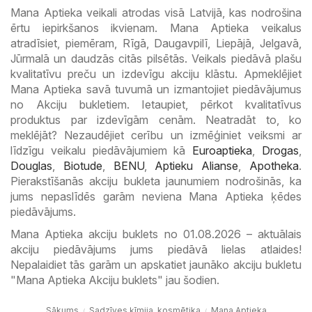
Mana Aptieka veikali atrodas visā Latvijā, kas nodrošina
ērtu iepirkšanos ikvienam. Mana Aptieka veikalus
atradīsiet, piemēram, Rīgā, Daugavpilī, Liepājā, Jelgavā,
Jūrmalā un daudzās citās pilsētās. Veikals piedāvā plašu
kvalitatīvu preču un izdevīgu akciju klāstu. Apmeklējiet
Mana Aptieka savā tuvumā un izmantojiet piedāvājumus
no Akciju bukletiem. Ietaupiet, pērkot kvalitatīvus
produktus par izdevīgām cenām. Neatradāt to, ko
meklējāt? Nezaudējiet cerību un izmēģiniet veiksmi ar
līdzīgu veikalu piedāvājumiem kā
Euroaptieka
,
Drogas
,
Douglas
,
Biotude
,
BENU
,
Aptieku Alianse
,
Apotheka
.
Pierakstīšanās akciju bukleta jaunumiem nodrošinās, ka
jums nepaslīdēs garām neviena Mana Aptieka ķēdes
piedāvājums.
Mana Aptieka akciju buklets no 01.08.2026 – aktuālais
akciju piedāvājums jums piedāvā lielas atlaides!
Nepalaidiet tās garām un apskatiet jaunāko akciju bukletu
"Mana Aptieka Akciju buklets" jau šodien.
Sākums
Sadzīves ķīmija, kosmētika
Mana Aptieka