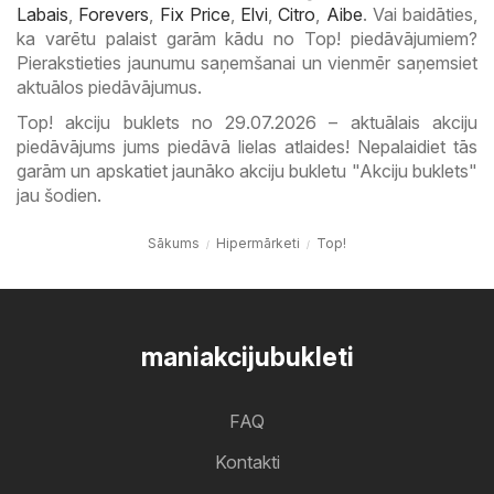
Labais
,
Forevers
,
Fix Price
,
Elvi
,
Citro
,
Aibe
. Vai baidāties,
ka varētu palaist garām kādu no Top! piedāvājumiem?
Pierakstieties jaunumu saņemšanai un vienmēr saņemsiet
aktuālos piedāvājumus.
Top! akciju buklets no 29.07.2026 – aktuālais akciju
piedāvājums jums piedāvā lielas atlaides! Nepalaidiet tās
garām un apskatiet jaunāko akciju bukletu "Akciju buklets"
jau šodien.
Sākums
Hipermārketi
Top!
maniakcijubukleti
FAQ
Kontakti