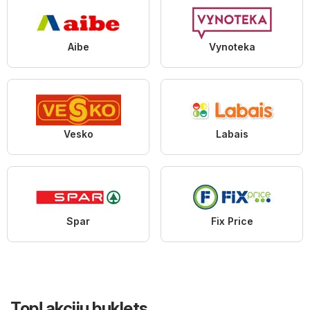
Aibe
Vynoteka
Vesko
Labais
Spar
Fix Price
Top! akciju buklets