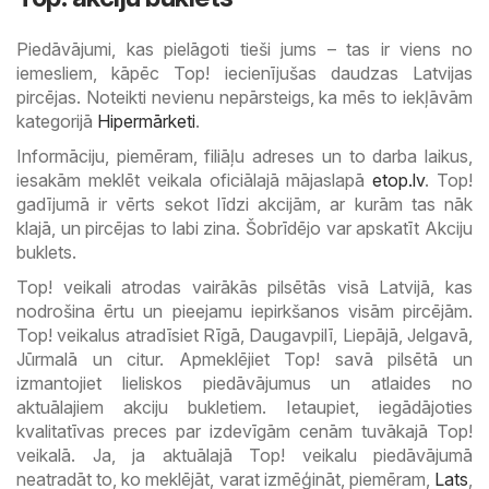
Piedāvājumi, kas pielāgoti tieši jums – tas ir viens no
iemesliem, kāpēc Top! iecienījušas daudzas Latvijas
pircējas. Noteikti nevienu nepārsteigs, ka mēs to iekļāvām
kategorijā
Hipermārketi
.
Informāciju, piemēram, filiāļu adreses un to darba laikus,
iesakām meklēt veikala oficiālajā mājaslapā
etop.lv
. Top!
gadījumā ir vērts sekot līdzi akcijām, ar kurām tas nāk
klajā, un pircējas to labi zina. Šobrīdējo var apskatīt Akciju
buklets.
Top! veikali atrodas vairākās pilsētās visā Latvijā, kas
nodrošina ērtu un pieejamu iepirkšanos visām pircējām.
Top! veikalus atradīsiet Rīgā, Daugavpilī, Liepājā, Jelgavā,
Jūrmalā un citur. Apmeklējiet Top! savā pilsētā un
izmantojiet lieliskos piedāvājumus un atlaides no
aktuālajiem akciju bukletiem. Ietaupiet, iegādājoties
kvalitatīvas preces par izdevīgām cenām tuvākajā Top!
veikalā. Ja, ja aktuālajā Top! veikalu piedāvājumā
neatradāt to, ko meklējāt, varat izmēģināt, piemēram,
Lats
,