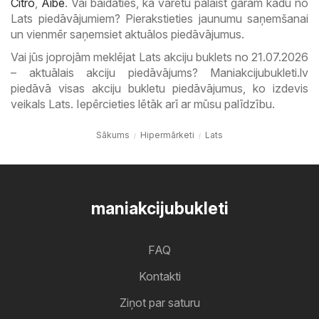
Citro
,
Aibe
. Vai baidāties, ka varētu palaist garām kādu no
Lats piedāvājumiem? Pierakstieties jaunumu saņemšanai
un vienmēr saņemsiet aktuālos piedāvājumus.
Vai jūs joprojām meklējat Lats akciju buklets no 21.07.2026
– aktuālais akciju piedāvājums? Maniakcijubukleti.lv
piedāvā visas akciju bukletu piedāvājumus, ko izdevis
veikals Lats. Iepērcieties lētāk arī ar mūsu palīdzību.
Sākums
Hipermārketi
Lats
maniakcijubukleti
FAQ
Kontakti
Ziņot par saturu