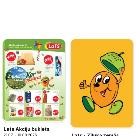
Lats Akciju buklets
Lats - Zīļuka zemās
21.07. - 10.08.2026.