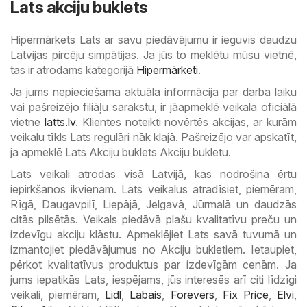
Lats akciju buklets
Hipermārkets Lats ar savu piedāvājumu ir ieguvis daudzu
Latvijas pircēju simpātijas. Ja jūs to meklētu mūsu vietnē,
tas ir atrodams kategorijā
Hipermārketi
.
Ja jums nepieciešama aktuāla informācija par darba laiku
vai pašreizējo filiāļu sarakstu, ir jāapmeklē veikala oficiālā
vietne
latts.lv
. Klientes noteikti novērtēs akcijas, ar kurām
veikalu tīkls Lats regulāri nāk klajā. Pašreizējo var apskatīt,
ja apmeklē Lats Akciju buklets Akciju bukletu.
Lats veikali atrodas visā Latvijā, kas nodrošina ērtu
iepirkšanos ikvienam. Lats veikalus atradīsiet, piemēram,
Rīgā, Daugavpilī, Liepājā, Jelgavā, Jūrmalā un daudzās
citās pilsētās. Veikals piedāvā plašu kvalitatīvu preču un
izdevīgu akciju klāstu. Apmeklējiet Lats savā tuvumā un
izmantojiet piedāvājumus no Akciju bukletiem. Ietaupiet,
pērkot kvalitatīvus produktus par izdevīgām cenām. Ja
jums iepatikās Lats, iespējams, jūs interesēs arī citi līdzīgi
veikali, piemēram,
Lidl
,
Labais
,
Forevers
,
Fix Price
,
Elvi
,