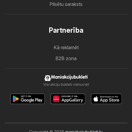
Pilsētu saraksts
Partnerība
Kā reklamēt
B2B zona
Maniakcijubukleti
Visi akciju bukleti vienuviet
Copyright © 2026
maniakcijubukleti.lv
.