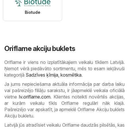
Biotude
Oriflame akciju buklets
Oriflame ir viens no izplatītākajiem veikalu tīkliem Latvijā.
Ņemot vērā piedāvāto sortimentu, mēs to esam iekļāvuši
kategorijā
Sadzīves ķīmija, kosmētika
.
Ja jums nepieciešama aktuāla informācija par darba laiku
vai pašreizējo filiāļu sarakstu, ir jāapmeklē veikala oficiālā
vietne
lv.oriflame.com
. Klientes noteikti novērtēs akcijas,
ar kurām veikalu tīkls Oriflame regulāri nāk klajā.
Pašreizējo var apskatīt, ja apmeklē Oriflame Akciju buklets
Akciju bukletu.
Latvijā jūs atradīsiet veikalu Oriflame daudzās pilsētās, kas