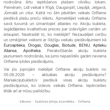
nodrošina ērtu iepirkšanos plašam cilvēku lokam.
Piemēram, Lidl veikali ir Rīgā, Daugavpilī, Liepājā, Jelgavā,
Jūrmalā un citur. Katrā no šīm pilsētām veikals Oriflame
piedāvā plašu preču klāstu. Apmeklējiet veikalu Oriflame
savā tuvumā un izmantojiet atlaides no Akciju bukleta.
Iegādājieties kvalitatīvas preces par izdevīgām cenām un
ietaupiet. Neatradāt to, ko meklējāt? Nezaudējiet cerību
un izmēģiniet veiksmi ar līdzīgu veikalu piedāvājumiem kā
Euroaptieka
,
Drogas
,
Douglas
,
Biotude
,
BENU
,
Aptieku
Alianse
,
Apotheka
. Pierakstīšanās akciju bukleta
jaunumiem nodrošinās, ka jums nepaslīdēs garām neviena
Oriflame ķēdes piedāvājums.
Vai jūs joprojām meklējat Oriflame akciju buklets no
05.08.2026 – aktuālais akciju piedāvājums?
Maniakcijubukleti.lv piedāvā visas akciju bukletu
piedāvājumus, ko izdevis veikals Oriflame. Iepērcieties
lētāk arī ar mūsu palīdzību.
Sākums
Sadzīves ķīmija, kosmētika
Oriflame