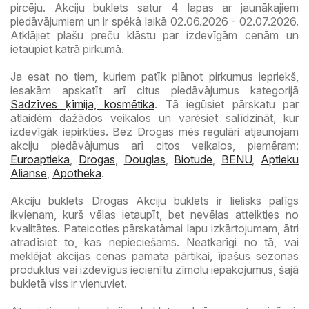
pircēju. Akciju buklets satur 4 lapas ar jaunākajiem
piedāvājumiem un ir spēkā laikā 02.06.2026 - 02.07.2026.
Atklājiet plašu preču klāstu par izdevīgām cenām un
ietaupiet katrā pirkumā.
Ja esat no tiem, kuriem patīk plānot pirkumus iepriekš,
iesakām apskatīt arī citus piedāvājumus kategorijā
Sadzīves ķīmija, kosmētika
. Tā iegūsiet pārskatu par
atlaidēm dažādos veikalos un varēsiet salīdzināt, kur
izdevīgāk iepirkties. Bez Drogas mēs regulāri atjaunojam
akciju piedāvājumus arī citos veikalos, piemēram:
Euroaptieka
,
Drogas
,
Douglas
,
Biotude
,
BENU
,
Aptieku
Alianse
,
Apotheka
.
Akciju buklets Drogas Akciju buklets ir lielisks palīgs
ikvienam, kurš vēlas ietaupīt, bet nevēlas atteikties no
kvalitātes. Pateicoties pārskatāmai lapu izkārtojumam, ātri
atradīsiet to, kas nepieciešams. Neatkarīgi no tā, vai
meklējat akcijas cenas pamata pārtikai, īpašus sezonas
produktus vai izdevīgus iecienītu zīmolu iepakojumus, šajā
bukletā viss ir vienuviet.