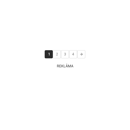
1
2
3
4
REKLĀMA