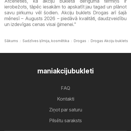
Atcerieties, ka akciju bukleta derīguma termiņš ir
ierobežots, tāpēc iesakām to apskatīt jau tagad un plānot
savu pirkumu vēl šodien. Akciju buklets Drogas arī šajā
mēnesī – Augusts 2026 – piedāvā kvalitāti, daudzveidību
un izdevīgas cenas visai ģimenei."
Sākums
Sadzīves ķīmija, kosmētika
Drogas
Drogas Akciju buklets
maniakcijubukleti
FAQ
Kontakti
Ziņot par saturu
Pilsētu saraksts