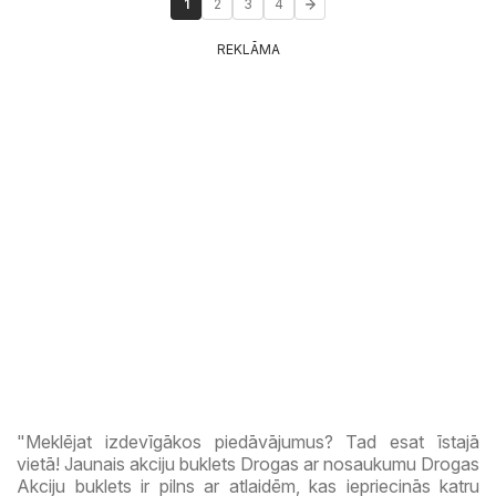
1
2
3
4
REKLĀMA
"Meklējat izdevīgākos piedāvājumus? Tad esat īstajā
vietā! Jaunais akciju buklets Drogas ar nosaukumu Drogas
Akciju buklets ir pilns ar atlaidēm, kas iepriecinās katru