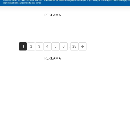
REKLĀMA
...
1
2
3
4
5
6
28
REKLĀMA