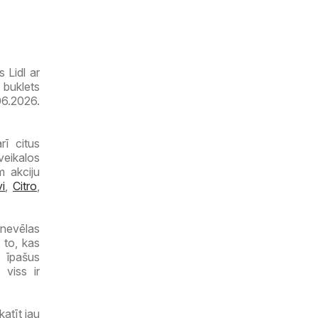
 Lidl ar
 buklets
06.2026.
rī citus
veikalos
m akciju
vi
,
Citro
,
 nevēlas
 to, kas
, īpašus
 viss ir
atīt jau