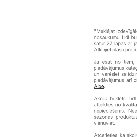
"Meklējat izdevīgāk
nosaukumu Lidl bukl
satur 27 lapas ar 
Atklājiet plašu pre
Ja esat no tiem, 
piedāvājumus kateg
un varēsiet salīdzi
piedāvājumus arī c
Aibe
.
Akciju buklets Lidl
atteikties no kvalit
nepieciešams. Nea
sezonas produktus
vienuviet.
Atcerieties, ka akci