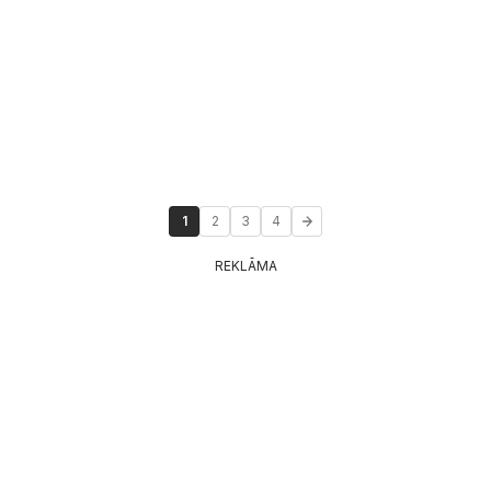
1
2
3
4
REKLĀMA