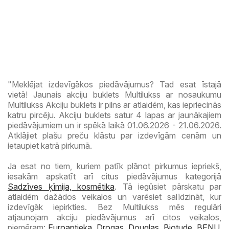
"Meklējat izdevīgākos piedāvājumus? Tad esat īstajā
vietā! Jaunais akciju buklets Multilukss ar nosaukumu
Multilukss Akciju buklets ir pilns ar atlaidēm, kas iepriecinās
katru pircēju. Akciju buklets satur 4 lapas ar jaunākajiem
piedāvājumiem un ir spēkā laikā 01.06.2026 - 21.06.2026.
Atklājiet plašu preču klāstu par izdevīgām cenām un
ietaupiet katrā pirkumā.
Ja esat no tiem, kuriem patīk plānot pirkumus iepriekš,
iesakām apskatīt arī citus piedāvājumus kategorijā
Sadzīves ķīmija, kosmētika
. Tā iegūsiet pārskatu par
atlaidēm dažādos veikalos un varēsiet salīdzināt, kur
izdevīgāk iepirkties. Bez Multilukss mēs regulāri
atjaunojam akciju piedāvājumus arī citos veikalos,
piemēram:
Euroaptieka
,
Drogas
,
Douglas
,
Biotude
,
BENU
,