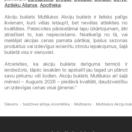
Aptieku Alianse
,
Apotheka
.
Akciju buklets Multilukss Akciju buklets ir lielisks palīgs
ikvienam, kurš vēlas ietaupīt, bet nevēlas atteikties no
kvalitātes. Pateicoties pārskatāmai lapu izkārtojumam, ātri
atradīsiet to, kas nepieciešams. Neatkarīgi no tā, vai
meklējat akcijas cenas pamata pārtikai, īpašus sezonas
produktus vai izdevīgus iecienītu zīmolu iepakojumus, šajā
bukletā viss ir vienuviet.
Atcerieties, ka akciju bukleta derīguma termiņš ir
ierobežots, tāpēc iesakām to apskatīt jau tagad un plānot
savu pirkumu vēl šodien. Akciju buklets Multilukss arī šajā
mēnesī – Augusts 2026 – piedāvā kvalitāti, daudzveidību
un izdevīgas cenas visai ģimenei."
Sākums
Sadzīves ķīmija, kosmētika
Multilukss
Multilukss Akciju buk