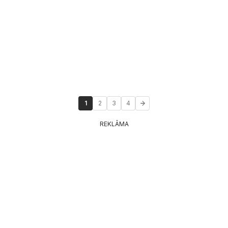
1
2
3
4
REKLĀMA