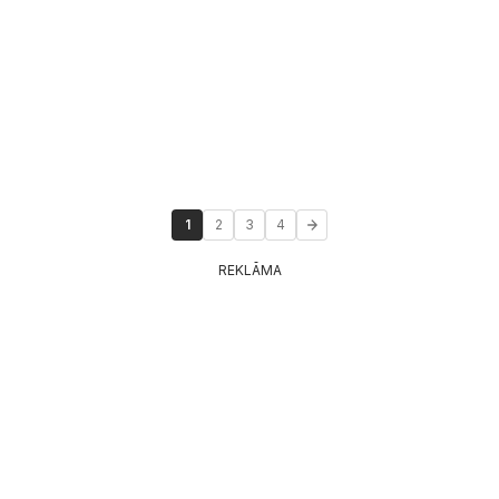
1
2
3
4
REKLĀMA