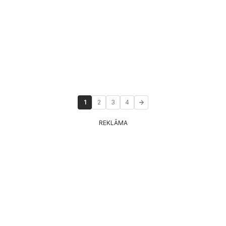
1
2
3
4
REKLĀMA