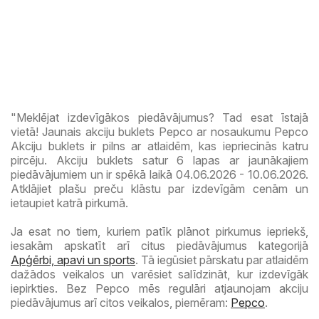
"Meklējat izdevīgākos piedāvājumus? Tad esat īstajā
vietā! Jaunais akciju buklets Pepco ar nosaukumu Pepco
Akciju buklets ir pilns ar atlaidēm, kas iepriecinās katru
pircēju. Akciju buklets satur 6 lapas ar jaunākajiem
piedāvājumiem un ir spēkā laikā 04.06.2026 - 10.06.2026.
Atklājiet plašu preču klāstu par izdevīgām cenām un
ietaupiet katrā pirkumā.
Ja esat no tiem, kuriem patīk plānot pirkumus iepriekš,
iesakām apskatīt arī citus piedāvājumus kategorijā
Apģērbi, apavi un sports
. Tā iegūsiet pārskatu par atlaidēm
dažādos veikalos un varēsiet salīdzināt, kur izdevīgāk
iepirkties. Bez Pepco mēs regulāri atjaunojam akciju
piedāvājumus arī citos veikalos, piemēram:
Pepco
.