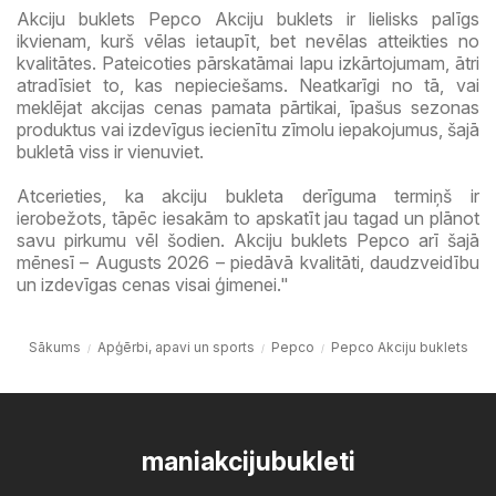
Akciju buklets Pepco Akciju buklets ir lielisks palīgs
ikvienam, kurš vēlas ietaupīt, bet nevēlas atteikties no
kvalitātes. Pateicoties pārskatāmai lapu izkārtojumam, ātri
atradīsiet to, kas nepieciešams. Neatkarīgi no tā, vai
meklējat akcijas cenas pamata pārtikai, īpašus sezonas
produktus vai izdevīgus iecienītu zīmolu iepakojumus, šajā
bukletā viss ir vienuviet.
Atcerieties, ka akciju bukleta derīguma termiņš ir
ierobežots, tāpēc iesakām to apskatīt jau tagad un plānot
savu pirkumu vēl šodien. Akciju buklets Pepco arī šajā
mēnesī – Augusts 2026 – piedāvā kvalitāti, daudzveidību
un izdevīgas cenas visai ģimenei."
Sākums
Apģērbi, apavi un sports
Pepco
Pepco Akciju buklets
maniakcijubukleti