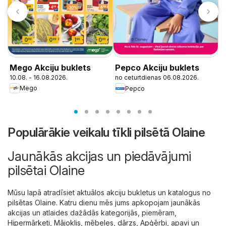
F
Mego Akciju buklets
Pepco Akciju buklets
0
10.08. - 16.08.2026.
no ceturtdienas 06.08.2026.
Mego
Pepco
Populārākie veikalu tīkli pilsētā Olaine
Jaunākās akcijas un piedāvājumi
pilsētai Olaine
Mūsu lapā atradīsiet aktuālos akciju bukletus un katalogus no
pilsētas Olaine. Katru dienu mēs jums apkopojam jaunākās
akcijas un atlaides dažādās kategorijās, piemēram,
Hipermārketi
,
Mājoklis, mēbeles, dārzs
,
Apģērbi, apavi un