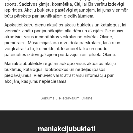
sports
,
Sadzīves ķīmija, kosmētika
,
Citi
, lai jūs varētu izdevīgi
iepirkties. Akciju bukletus pastāvīgi atjaunojam, lai jums vienmēr
būtu pārskats par jaunākajiem piedāvājumiem.
Apskatiet katru dienu aktuālos akciju bukletus un katalogus, lai
vienmēr zinātu par jaunākajām atlaidēm un akcijām. Pie mums
atradīsiet visus iecienītākos veikalus no pilsētas Olaine,
piemēram: . Mūsu mājaslapa ir veidota pārskatāmi, lai ātri un
viegli atrastu to, ko meklējat. Ietaupiet laiku un naudu,
pateicoties izdevīgākajiem piedāvājumiem pilsētā Olaine.
Maniakcijubukleti.lv regulāri apkopo visus aktuālos akciju
bukletus, katalogus, lookbookus un nedēļas īpašos
piedāvājumus. Vienuviet varat atrast visu informāciju par
akcijām, kas jums nepieciešama.
Sākums
Piedāvājumi Olaine
maniakcijubukleti