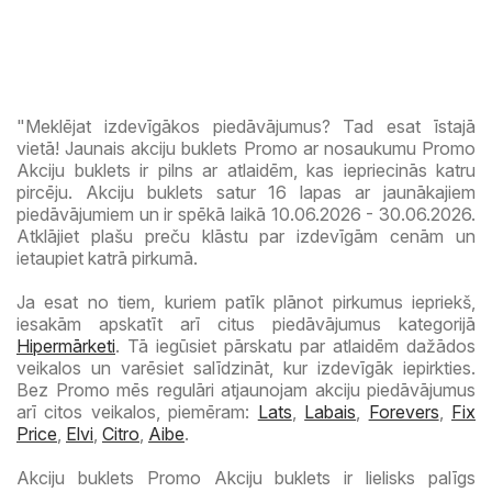
"Meklējat izdevīgākos piedāvājumus? Tad esat īstajā
vietā! Jaunais akciju buklets Promo ar nosaukumu Promo
Akciju buklets ir pilns ar atlaidēm, kas iepriecinās katru
pircēju. Akciju buklets satur 16 lapas ar jaunākajiem
piedāvājumiem un ir spēkā laikā 10.06.2026 - 30.06.2026.
Atklājiet plašu preču klāstu par izdevīgām cenām un
ietaupiet katrā pirkumā.
Ja esat no tiem, kuriem patīk plānot pirkumus iepriekš,
iesakām apskatīt arī citus piedāvājumus kategorijā
Hipermārketi
. Tā iegūsiet pārskatu par atlaidēm dažādos
veikalos un varēsiet salīdzināt, kur izdevīgāk iepirkties.
Bez Promo mēs regulāri atjaunojam akciju piedāvājumus
arī citos veikalos, piemēram:
Lats
,
Labais
,
Forevers
,
Fix
Price
,
Elvi
,
Citro
,
Aibe
.
Akciju buklets Promo Akciju buklets ir lielisks palīgs