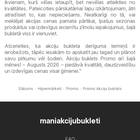
ikvienam, kurš vēlas ietaupīt, bet nevēlas atteikties no
kvalitātes. Pateicoties pārskatāmai lapu izkārtojumam, ātri
atradīsiet to, kas nepieciešams. Neatkarīgi no tā, vai
meklējat akcijas cenas pamata pārtikai, īpašus sezonas
produktus vai izdevīgus iecienītu zīmolu iepakojumus, šajā
bukletā viss ir vienuviet.
Atcerieties, ka akciju bukleta derīguma termiņš ir
ierobežots, tāpēc iesakām to apskatīt jau tagad un plānot
savu pirkumu vēl šodien. Akciju buklets Promo arī šajā
mēnesī – Augusts 2026 – piedāvā kvalitāti, daudzveidību
un izdevīgas cenas visai ģimenei."
Sākums
Hipermārketi
Promo
Promo Akciju buklets
maniakcijubukleti
FAQ