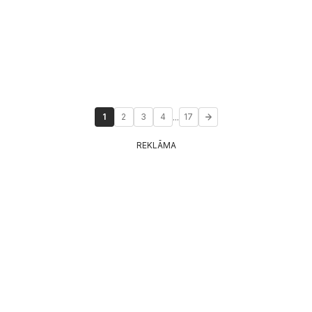
...
1
2
3
4
17
REKLĀMA