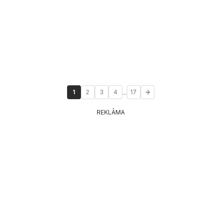
...
1
2
3
4
17
REKLĀMA