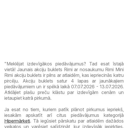
"Meklējat izdevīgākos piedāvājumus? Tad esat īstajā
vietā! Jaunais akciju buklets Rimi ar nosaukumu Rimi Mini
Rimi akciju buklets ir pilns ar atlaidēm, kas iepriecinās katru
pircēju. Akciju buklets satur 4 lapas ar jaunākajiem
piedāvājumiem un ir spēkā laikā 07.07.2026 - 13.07.2026.
Atklājiet plašu preču klāstu par izdevīgām cenām un
ietaupiet katrā pirkumā.
Ja esat no tiem, kuriem patīk plānot pirkumus iepriekš,
iesakām apskatīt arī citus piedāvājumus kategorijā
Hipermārketi
. Tā iegūsiet pārskatu par atlaidēm dažādos
veikalos un varēsiet salīdzināt, kur izdevīgāk iepirkties.