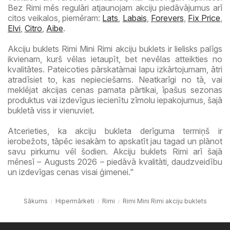
Bez Rimi mēs regulāri atjaunojam akciju piedāvājumus arī
citos veikalos, piemēram:
Lats
,
Labais
,
Forevers
,
Fix Price
,
Elvi
,
Citro
,
Aibe
.
Akciju buklets Rimi Mini Rimi akciju buklets ir lielisks palīgs
ikvienam, kurš vēlas ietaupīt, bet nevēlas atteikties no
kvalitātes. Pateicoties pārskatāmai lapu izkārtojumam, ātri
atradīsiet to, kas nepieciešams. Neatkarīgi no tā, vai
meklējat akcijas cenas pamata pārtikai, īpašus sezonas
produktus vai izdevīgus iecienītu zīmolu iepakojumus, šajā
bukletā viss ir vienuviet.
Atcerieties, ka akciju bukleta derīguma termiņš ir
ierobežots, tāpēc iesakām to apskatīt jau tagad un plānot
savu pirkumu vēl šodien. Akciju buklets Rimi arī šajā
mēnesī – Augusts 2026 – piedāvā kvalitāti, daudzveidību
un izdevīgas cenas visai ģimenei."
Sākums
Hipermārketi
Rimi
Rimi Mini Rimi akciju buklets