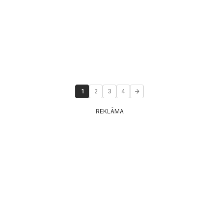
1
2
3
4
REKLĀMA