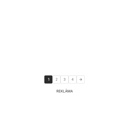
1
2
3
4
REKLĀMA