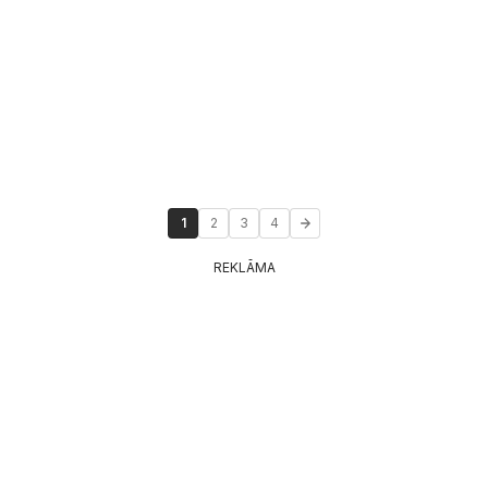
1
2
3
4
REKLĀMA