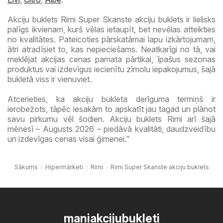
Akciju buklets Rimi Super Skanste akciju buklets ir lielisks
palīgs ikvienam, kurš vēlas ietaupīt, bet nevēlas atteikties
no kvalitātes. Pateicoties pārskatāmai lapu izkārtojumam,
ātri atradīsiet to, kas nepieciešams. Neatkarīgi no tā, vai
meklējat akcijas cenas pamata pārtikai, īpašus sezonas
produktus vai izdevīgus iecienītu zīmolu iepakojumus, šajā
bukletā viss ir vienuviet.
Atcerieties, ka akciju bukleta derīguma termiņš ir
ierobežots, tāpēc iesakām to apskatīt jau tagad un plānot
savu pirkumu vēl šodien. Akciju buklets Rimi arī šajā
mēnesī – Augusts 2026 – piedāvā kvalitāti, daudzveidību
un izdevīgas cenas visai ģimenei."
Sākums
Hipermārketi
Rimi
Rimi Super Skanste akciju buklets
maniakcijubukleti