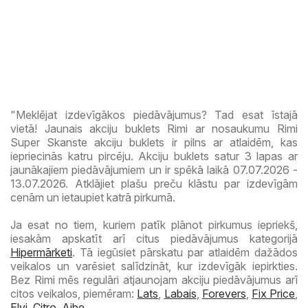
"Meklējat izdevīgākos piedāvājumus? Tad esat īstajā
vietā! Jaunais akciju buklets Rimi ar nosaukumu Rimi
Super Skanste akciju buklets ir pilns ar atlaidēm, kas
iepriecinās katru pircēju. Akciju buklets satur 3 lapas ar
jaunākajiem piedāvājumiem un ir spēkā laikā 07.07.2026 -
13.07.2026. Atklājiet plašu preču klāstu par izdevīgām
cenām un ietaupiet katrā pirkumā.
Ja esat no tiem, kuriem patīk plānot pirkumus iepriekš,
iesakām apskatīt arī citus piedāvājumus kategorijā
Hipermārketi
. Tā iegūsiet pārskatu par atlaidēm dažādos
veikalos un varēsiet salīdzināt, kur izdevīgāk iepirkties.
Bez Rimi mēs regulāri atjaunojam akciju piedāvājumus arī
citos veikalos, piemēram:
Lats
,
Labais
,
Forevers
,
Fix Price
,
Elvi
,
Citro
,
Aibe
.