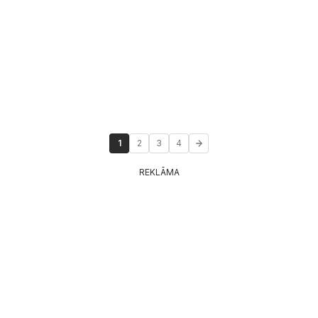
1
2
3
4
REKLĀMA