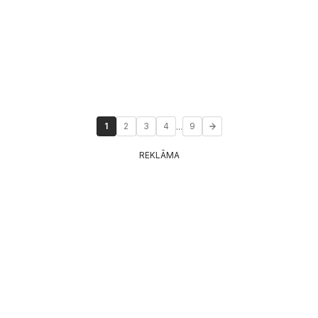
...
1
2
3
4
9
REKLĀMA