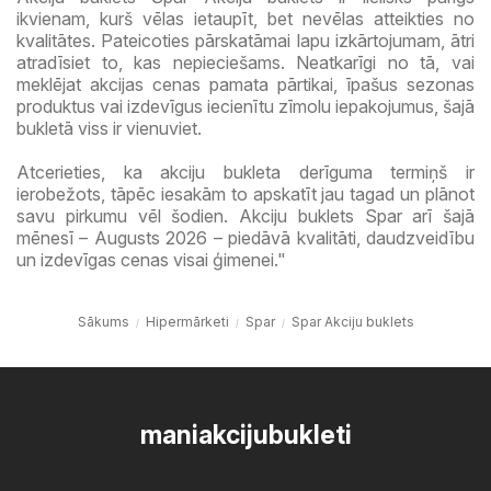
ikvienam, kurš vēlas ietaupīt, bet nevēlas atteikties no
kvalitātes. Pateicoties pārskatāmai lapu izkārtojumam, ātri
atradīsiet to, kas nepieciešams. Neatkarīgi no tā, vai
meklējat akcijas cenas pamata pārtikai, īpašus sezonas
produktus vai izdevīgus iecienītu zīmolu iepakojumus, šajā
bukletā viss ir vienuviet.
Atcerieties, ka akciju bukleta derīguma termiņš ir
ierobežots, tāpēc iesakām to apskatīt jau tagad un plānot
savu pirkumu vēl šodien. Akciju buklets Spar arī šajā
mēnesī – Augusts 2026 – piedāvā kvalitāti, daudzveidību
un izdevīgas cenas visai ģimenei."
Sākums
Hipermārketi
Spar
Spar Akciju buklets
maniakcijubukleti