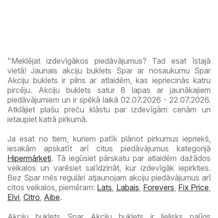
"Meklējat izdevīgākos piedāvājumus? Tad esat īstajā
vietā! Jaunais akciju buklets Spar ar nosaukumu Spar
Akciju buklets ir pilns ar atlaidēm, kas iepriecinās katru
pircēju. Akciju buklets satur 8 lapas ar jaunākajiem
piedāvājumiem un ir spēkā laikā 02.07.2026 - 22.07.2026.
Atklājiet plašu preču klāstu par izdevīgām cenām un
ietaupiet katrā pirkumā.
Ja esat no tiem, kuriem patīk plānot pirkumus iepriekš,
iesakām apskatīt arī citus piedāvājumus kategorijā
Hipermārketi
. Tā iegūsiet pārskatu par atlaidēm dažādos
veikalos un varēsiet salīdzināt, kur izdevīgāk iepirkties.
Bez Spar mēs regulāri atjaunojam akciju piedāvājumus arī
citos veikalos, piemēram:
Lats
,
Labais
,
Forevers
,
Fix Price
,
Elvi
,
Citro
,
Aibe
.
Akciju buklets Spar Akciju buklets ir lielisks palīgs