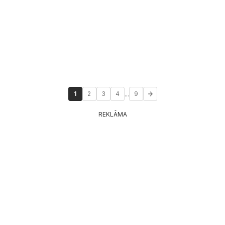
...
1
2
3
4
9
REKLĀMA